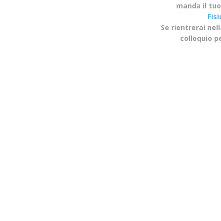
manda il tuo 
Fis
Se rientrerai nel
colloquio p