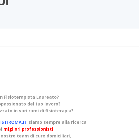
oi
un Fisioterapista Laureato?
ppassionato del tuo lavoro?
zzato in vari rami di fisioterapia?
PISTIROMA.IT
siamo sempre alla ricerca
ei
migliori professionisti
l nostro team di cure domiciliari,