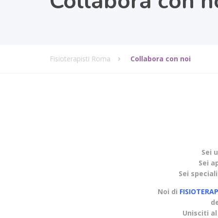
Collabora con n
Fisioterapisti Roma
Collabora con noi
Sei 
Sei a
Sei speciali
Noi di
FISIOTERA
d
Unisciti a