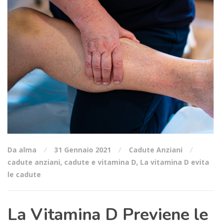
Da alma
31 Gennaio 2021
Cadute Anziani
cadute anziani
,
cadute e vitamina D
,
La vitamina D evita
le cadute
La Vitamina D Previene le