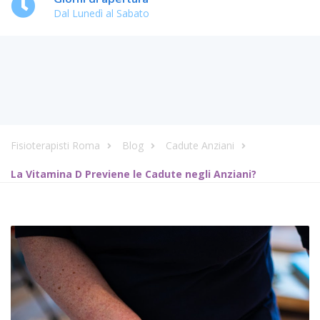
Dal Lunedì al Sabato
Fisioterapisti Roma
Blog
Cadute Anziani
La Vitamina D Previene le Cadute negli Anziani?