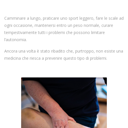
Camminare a lungo, praticare uno sport leggero, fare le scale ad
ogni occasione, mantenersi entro un peso normale, curare
tempestivamente tutti i problemi che possono limitare
l’autonomia.
Ancora una volta è stato ribadito che, purtroppo, non esiste una
medicina che riesca a prevenire questo tipo di problemi.