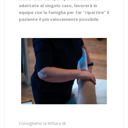
adattate al singolo caso, lavorerà in
equipe con la famiglia per far “ripartire” il
paziente il più velocemente possibile.
Consigliamo la lettura di: