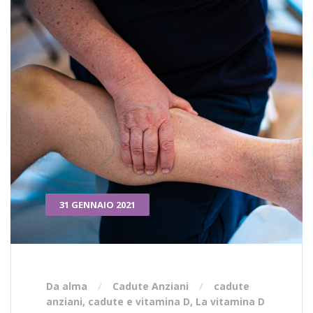
31 GENNAIO 2021
Da alma
Cadute Anziani
cadute
anziani
,
cadute e vitamina D
,
La vitamina D