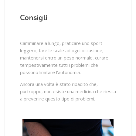
Consigli
Camminare a lungo, praticare uno sport
leggero, fare le scale ad ogni occasione,
mantenersi entro un peso normale, curare
tempestivamente tutti i problemi che
possono limitare l’autonomia.
Ancora una volta è stato ribadito che,
purtroppo, non esiste una medicina che riesca
a prevenire questo tipo di problemi.