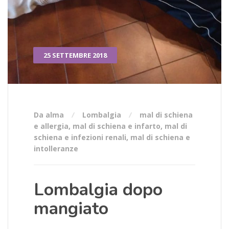
25 SETTEMBRE 2018
Da alma
Lombalgia
mal di schiena
e allergia
,
mal di schiena e infarto
,
mal di
schiena e infezioni renali
,
mal di schiena e
intolleranze
Lombalgia dopo
mangiato