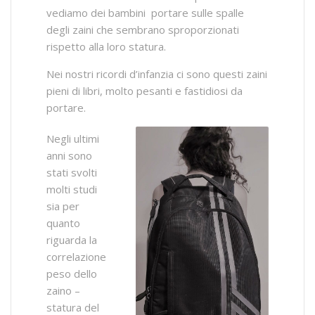
vediamo dei bambini portare sulle spalle
degli zaini che sembrano sproporzionati
rispetto alla loro statura.
Nei nostri ricordi d’infanzia ci sono questi zaini
pieni di libri, molto pesanti e fastidiosi da
portare.
Negli ultimi
anni sono
stati svolti
molti studi
sia per
quanto
riguarda la
correlazione
peso dello
zaino –
statura del