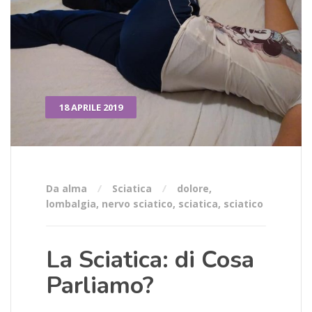
18 APRILE 2019
Da alma
Sciatica
dolore
,
lombalgia
,
nervo sciatico
,
sciatica
,
sciatico
La Sciatica: di Cosa
Parliamo?