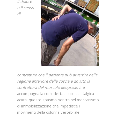
Il dolore
o il senso
di
contrattura che il paziente può avvertire nella
regione anteriore della coscia è dovuto la
contrattura del muscolo ileopsoas
che
accompagna la cosiddetta scoliosi antalgica
acuta, questo spasmo rientra nel meccanismo
di immobilizzazione che impedisce i
movimenti della colonna vertebrale