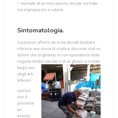
• normale di un meccanismo discale normale
ma impreparato a subirla.
Sintomatologia
.
Il paziente affetto da ernia discale lombare
riferisce una storia di sciatica: descrive cioè un
dolore che originando in corrispondenza della
regione lombo sacrale o di un gluteo si irradia
lungo uno
degli arti
inferiori.
Spesso
non è
presente
un
evento